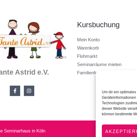
Kursbuchung
Mein Konto
Warenkorb
Flohmarkt
Seminarräume mieten
ante Astrid e.V.
Familienfest feiern
Um dir ein optimales
Geräteinformationen 
Technologien zustimm
dieser Website verar
können bestimmte Me
che Seminarhaus in Köln
AKZEPTIER