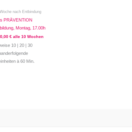
es
 Woche nach Entbindung
kt
tes PRÄVENTION
ildung, Montag, 17.00h
ere
60,00
€
alle 10 Wochen
nten
eise 10 | 20 | 30
nanderfolgende
inheiten à 60 Min.
nen
en
ktseite
lt
en