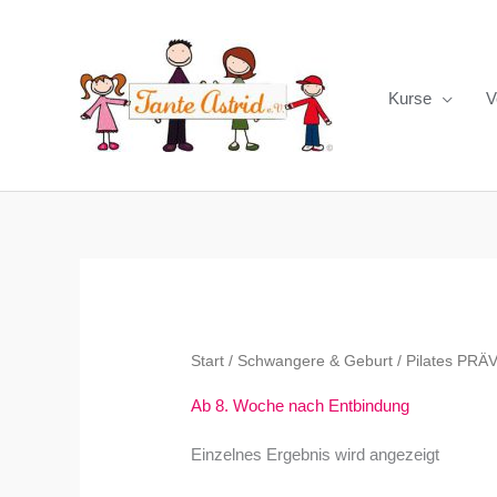
Zum
Inhalt
springen
Kurse
V
Start
/
Schwangere & Geburt
/
Pilates PRÄ
Ab 8. Woche nach Entbindung
Einzelnes Ergebnis wird angezeigt