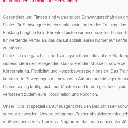
Informationen zu Pilates für Schwangere
Gesundheit und Fitness sind während der Schwangerschaft von gr
Pilates für Schwangere ist ein sanftes wie forderndes Training, das 
Einklang bringt. In Köln-Ehrenfeld bieten wir ein spezielles Pilate
für werdende Mütter an, das darauf abzielt, euren Körper auf sanfte
zu stärken.
Pilates ist eine ganzheitliche Trainingsmethode, die auf der Stärkun
insbesondere der tiefliegenden stabilisierenden Muskeln, sowie de
Körperhaltung, Flexibilität und Körperbewusstsein basiert. Das Trai
kontrollierte Bewegungen mit bewusster Atmung und richtiger Ausr
Pilatestraining kräftigt nicht nur Muskeln und fördert gleichzeitig di
verbessert zudem eure Koordination und Kondition.
Unser Kurs ist speziell darauf ausgerichtet, den Bedürfnissen sch
gerecht zu werden. Unsere erfahrenen Trainer absolvieren mit eu
maßgeschneidertes Trainings-Programm, das euch dabei unterstützt,