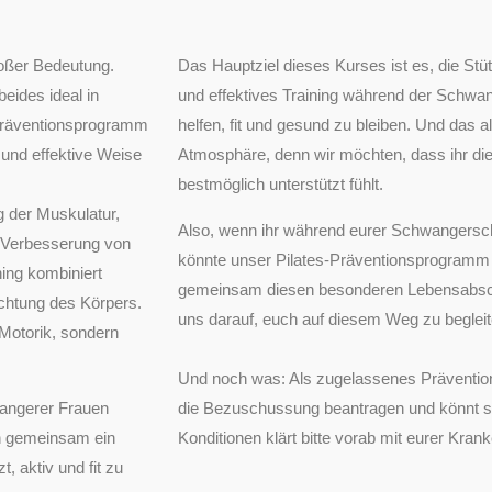
oßer Bedeutung.
Das Hauptziel dieses Kurses ist es, die St
beides ideal in
und effektives Training während der Schwa
s-Präventionsprogramm
helfen, fit und gesund zu bleiben. Und das 
 und effektive Weise
Atmosphäre, denn wir möchten, dass ihr di
bestmöglich unterstützt fühlt.
g der Muskulatur,
Also, wenn ihr während eurer Schwangerscha
r Verbesserung von
könnte unser Pilates-Präventionsprogramm 
ning kombiniert
gemeinsam diesen besonderen Lebensabschni
ichtung des Körpers.
uns darauf, euch auf diesem Weg zu begleit
e Motorik, sondern
Und noch was: Als zugelassenes Prävention
wangerer Frauen
die Bezuschussung beantragen und könnt so 
ch gemeinsam ein
Konditionen klärt bitte vorab mit eurer Kra
 aktiv und fit zu