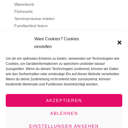
Warenkorb
Flohmarkt
Seminarräume mieten
Familienfest feiern
Want Cookies? Cookies
Über uns
einstellen
Ehrenamt
Um dir ein optimales Erlebnis zu bieten, verwenden wir Technologien wie
Stellenangebote
Cookies, um Geräteinformationen zu speichern und/oder darauf
zuzugreifen. Wenn du diesen Technologien zustimmst, können wir Daten
Kontakt
wie das Surfverhalten oder eindeutige IDs auf dieser Website verarbeiten.
Impressum
Wenn du deine Zustimmung nicht erteilst oder zurückziehst, können
bestimmte Merkmale und Funktionen beeinträchtigt werden.
Datenschutz
AGB
AKZEPTIEREN
ABLEHNEN
Copyright © 2026 Tante Astrid e.V. - das familienfreundliche
EINSTELLUNGEN ANSEHEN