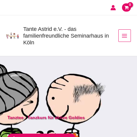
Zum
Inhalt
springen
Tante Astrid e.V. - das
familienfreundliche Seminarhaus in
Köln
Tanztee - Tanzkurs für aktive Goldies