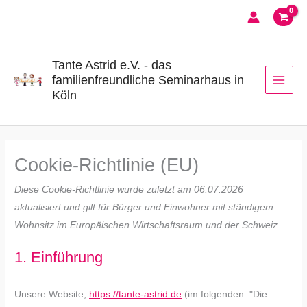
Zum
Inhalt
springen
Tante Astrid e.V. - das
familienfreundliche Seminarhaus in
Köln
Consent
Consent
Consent
Consent
Consent
Consent
Consent
Consent
Consent
Consent
Consent
Consent
Consent
Consent
Consent
Consent
Consent
Consent
Consent
Vorlieben
Statistiken
Marketing
Cookie-Richtlinie (EU)
to
to
to
to
to
to
to
to
to
to
to
to
to
to
to
to
to
to
to
service
service
service
service
service
service
service
service
service
service
service
service
service
service
service
service
service
service
service
Diese Cookie-Richtlinie wurde zuletzt am 06.07.2026
woocommerc
elementor
wordpress
complianz
shopmagic
google-
sourcebuster
nitropack
google-
paypal
google-
google-
tinymce
intercom-
google-
facebook
cloudflare
brevo
sonstiges
aktualisiert und gilt für Bürger und Einwohner mit ständigem
analytics
js
maps
fonts
adsense
messenger
recaptcha
Wohnsitz im Europäischen Wirtschaftsraum und der Schweiz.
1. Einführung
Unsere Website,
https://tante-astrid.de
(im folgenden: "Die