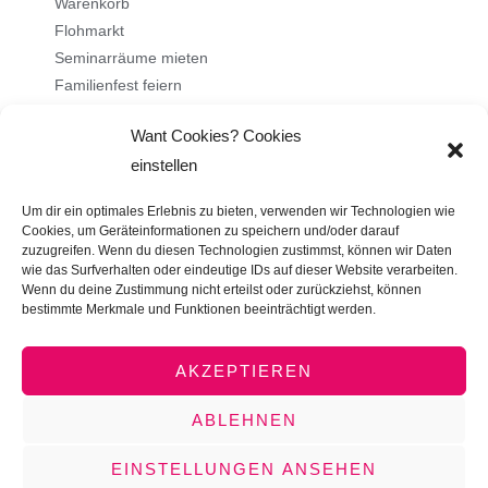
Warenkorb
Flohmarkt
Seminarräume mieten
Familienfest feiern
Want Cookies? Cookies
Über uns
einstellen
Ehrenamt
Um dir ein optimales Erlebnis zu bieten, verwenden wir Technologien wie
Stellenangebote
Cookies, um Geräteinformationen zu speichern und/oder darauf
zuzugreifen. Wenn du diesen Technologien zustimmst, können wir Daten
Kontakt
wie das Surfverhalten oder eindeutige IDs auf dieser Website verarbeiten.
Impressum
Wenn du deine Zustimmung nicht erteilst oder zurückziehst, können
bestimmte Merkmale und Funktionen beeinträchtigt werden.
Datenschutz
AGB
AKZEPTIEREN
ABLEHNEN
Copyright © 2026 Tante Astrid e.V. - das familienfreundliche
EINSTELLUNGEN ANSEHEN
Seminarhaus in Köln