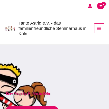
Zum
Inhalt
springen
Tante Astrid e.V. - das
familienfreundliche Seminarhaus in
Köln
Krav Maga für Kinder in Köln