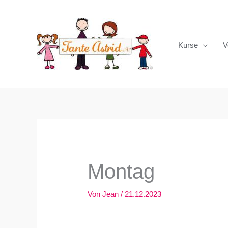
Zum
Inhalt
springen
Kurse
V
Montag
Von
Jean
/
21.12.2023