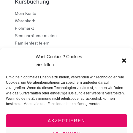
Kursbuchung
Mein Konto
Warenkorb
Flohmarkt
Seminarräume mieten
Familienfest feiern
Want Cookies? Cookies
Über uns
einstellen
Ehrenamt
Um dir ein optimales Erlebnis zu bieten, verwenden wir Technologien wie
Stellenangebote
Cookies, um Geräteinformationen zu speichern und/oder darauf
zuzugreifen. Wenn du diesen Technologien zustimmst, können wir Daten
Kontakt
wie das Surfverhalten oder eindeutige IDs auf dieser Website verarbeiten.
Impressum
Wenn du deine Zustimmung nicht erteilst oder zurückziehst, können
bestimmte Merkmale und Funktionen beeinträchtigt werden.
Datenschutz
AGB
AKZEPTIEREN