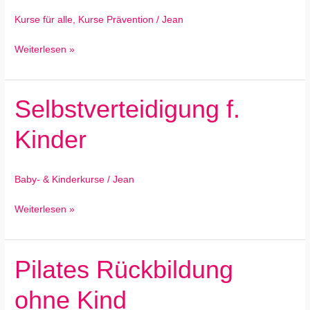
Kurse für alle
,
Kurse Prävention
/
Jean
Weiterlesen »
Selbstverteidigung f.
Selbstverteidigung
f.
Kinder
Kinder
Baby- & Kinderkurse
/
Jean
Weiterlesen »
Pilates Rückbildung
Pilates
Rückbildung
ohne Kind
ohne