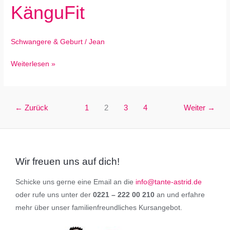
KänguFit
KänguFit
Schwangere & Geburt
/
Jean
Weiterlesen »
←
Zurück
1
2
3
4
Weiter
→
Wir freuen uns auf dich!
Schicke uns gerne eine Email an die
info@tante-astrid.de
oder rufe uns unter der
0221 – 222 00 210
an und erfahre
mehr über unser familienfreundliches Kursangebot.