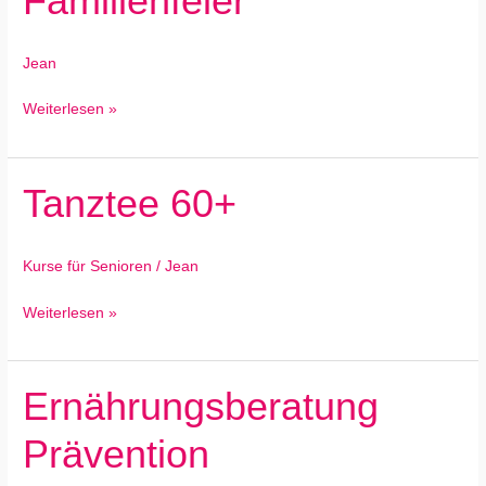
Familienfeier
Jean
Weiterlesen »
Tanztee 60+
Tanztee
60+
Kurse für Senioren
/
Jean
Weiterlesen »
Ernährungsberatung
Ernährungsberatung
Prävention
Prävention