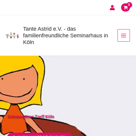
Zum
Inhalt
springen
Tante Astrid e.V. - das
familienfreundliche Seminarhaus in
Köln
Schwangeren Treff Köln