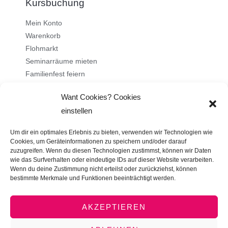
Kursbuchung
Mein Konto
Warenkorb
Flohmarkt
Seminarräume mieten
Familienfest feiern
Want Cookies? Cookies
Über uns
einstellen
Ehrenamt
Um dir ein optimales Erlebnis zu bieten, verwenden wir Technologien wie
Stellenangebote
Cookies, um Geräteinformationen zu speichern und/oder darauf
zuzugreifen. Wenn du diesen Technologien zustimmst, können wir Daten
Kontakt
wie das Surfverhalten oder eindeutige IDs auf dieser Website verarbeiten.
Impressum
Wenn du deine Zustimmung nicht erteilst oder zurückziehst, können
bestimmte Merkmale und Funktionen beeinträchtigt werden.
Datenschutz
AGB
AKZEPTIEREN