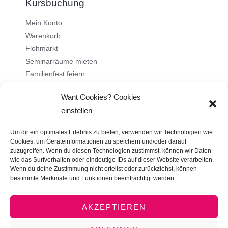
Kursbuchung
Mein Konto
Warenkorb
Flohmarkt
Seminarräume mieten
Familienfest feiern
Want Cookies? Cookies
Über uns
einstellen
Ehrenamt
Um dir ein optimales Erlebnis zu bieten, verwenden wir Technologien wie
Stellenangebote
Cookies, um Geräteinformationen zu speichern und/oder darauf
zuzugreifen. Wenn du diesen Technologien zustimmst, können wir Daten
Kontakt
wie das Surfverhalten oder eindeutige IDs auf dieser Website verarbeiten.
Impressum
Wenn du deine Zustimmung nicht erteilst oder zurückziehst, können
bestimmte Merkmale und Funktionen beeinträchtigt werden.
Datenschutz
AGB
AKZEPTIEREN