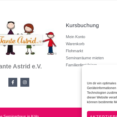
Kursbuchung
Mein Konto
Warenkorb
Flohmarkt
Seminarräume mieten
Familienfest feiern
ante Astrid e.V.
Um dir ein optimales
Geräteinformationen 
Technologien zustimm
dieser Website verar
können bestimmte Me
che Seminarhaus in Köln
AKZEPTIER